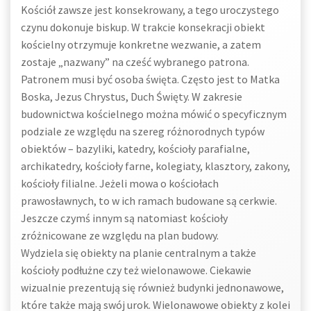
Kościół zawsze jest konsekrowany, a tego uroczystego
czynu dokonuje biskup. W trakcie konsekracji obiekt
kościelny otrzymuje konkretne wezwanie, a zatem
zostaje „nazwany” na cześć wybranego patrona.
Patronem musi być osoba święta. Często jest to Matka
Boska, Jezus Chrystus, Duch Święty. W zakresie
budownictwa kościelnego można mówić o specyficznym
podziale ze względu na szereg różnorodnych typów
obiektów – bazyliki, katedry, kościoły parafialne,
archikatedry, kościoły farne, kolegiaty, klasztory, zakony,
kościoły filialne. Jeżeli mowa o kościołach
prawosławnych, to w ich ramach budowane są cerkwie.
Jeszcze czymś innym są natomiast kościoły
zróżnicowane ze względu na plan budowy.
Wydziela się obiekty na planie centralnym a także
kościoły podłużne czy też wielonawowe. Ciekawie
wizualnie prezentują się również budynki jednonawowe,
które także mają swój urok. Wielonawowe obiekty z kolei