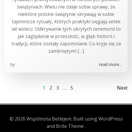
świątyniach. Wielu nie zdaje sobie sprawy, że
niektóre polskie świątynie skrywają w sobie
tajemnicze rytuały, których praktyki sięgają setek
lat wstecz. Odkrywanie tych ukrytych ceremonii to
jak zaglądanie w przeszłość, w głąb historii i
tradycji, które zostały zapomniane. Co kryje się za
zamkniętymi […]
by
read more...
Posts
Po
Page
Page
Page
Page
1
2
3
…
5
Next
Posts
navigation
na
navigation
© 2026 Wspólnota Betlejem. Built using WordPress
and Brite Theme .