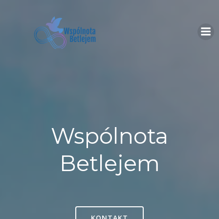
Skip
to
content
Wspólnota
Betlejem
KONTAKT