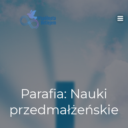
Skip
to
content
Parafia: Nauki
przedmałżeńskie