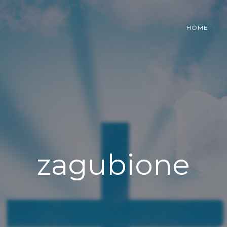
HOME
zagubione