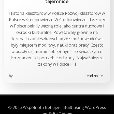
tajemnice
Historia klasztorów w Polsce Rozwój klasztorów w
Polsce w średniowieczu W średniowieczu klasztory
w Polsce pełniły ważną rolę jako centra duchowe i
ośrodki kulturalne. Powstawały głównie na
terenach zamieszkanych przez możnowładców i
były miejscem modlitwy, nauki oraz pracy. Często
otaczały się murami obronnymi, co świadczyło o
ich znaczeniu i potrzebie ochrony. Najważniejsze
zakony w Polsce […]
by
read more...
© 2026 Wspólnota Betlejem. Built using WordPress
and Brite Theme .