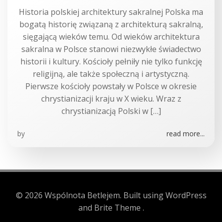
Historia polskiej architektury sakralnej Polska ma
bogatą historię związaną z architekturą sakralną,
sięgającą wieków temu. Od wieków architektura
sakralna w Polsce stanowi niezwykłe świadectwo
historii i kultury. Kościoły pełniły nie tylko funkcję
religijną, ale także społeczną i artystyczną.
Pierwsze kościoły powstały w Polsce w okresie
chrystianizacji kraju w X wieku. Wraz z
chrystianizacją Polski w […]
by
read more...
© 2026 Wspólnota Betlejem. Built using WordPress
and Brite Theme .