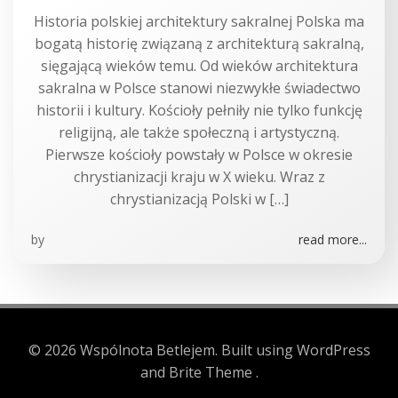
Historia polskiej architektury sakralnej Polska ma
bogatą historię związaną z architekturą sakralną,
sięgającą wieków temu. Od wieków architektura
sakralna w Polsce stanowi niezwykłe świadectwo
historii i kultury. Kościoły pełniły nie tylko funkcję
religijną, ale także społeczną i artystyczną.
Pierwsze kościoły powstały w Polsce w okresie
chrystianizacji kraju w X wieku. Wraz z
chrystianizacją Polski w […]
by
read more...
© 2026 Wspólnota Betlejem. Built using WordPress
and Brite Theme .