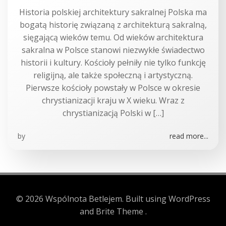
Historia polskiej architektury sakralnej Polska ma
bogatą historię związaną z architekturą sakralną,
sięgającą wieków temu. Od wieków architektura
sakralna w Polsce stanowi niezwykłe świadectwo
historii i kultury. Kościoły pełniły nie tylko funkcję
religijną, ale także społeczną i artystyczną.
Pierwsze kościoły powstały w Polsce w okresie
chrystianizacji kraju w X wieku. Wraz z
chrystianizacją Polski w […]
by
read more...
© 2026 Wspólnota Betlejem. Built using WordPress
and Brite Theme .