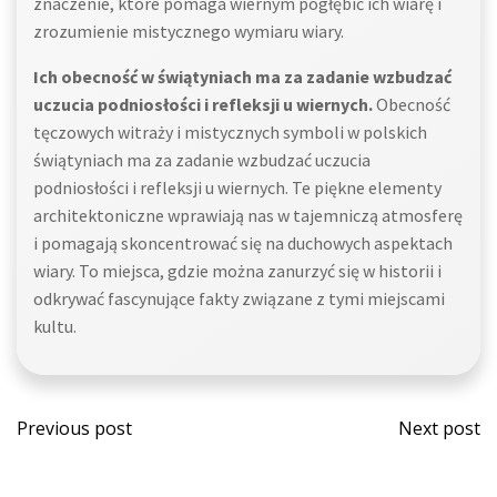
znaczenie, które pomaga wiernym pogłębić ich wiarę i
zrozumienie mistycznego wymiaru wiary.
Ich obecność w świątyniach ma za zadanie wzbudzać
uczucia podniosłości i refleksji u wiernych.
Obecność
tęczowych witraży i mistycznych symboli w polskich
świątyniach ma za zadanie wzbudzać uczucia
podniosłości i refleksji u wiernych. Te piękne elementy
architektoniczne wprawiają nas w tajemniczą atmosferę
i pomagają skoncentrować się na duchowych aspektach
wiary. To miejsca, gdzie można zanurzyć się w historii i
odkrywać fascynujące fakty związane z tymi miejscami
kultu.
Post
Post
Previous post
Next post
navigation
navi