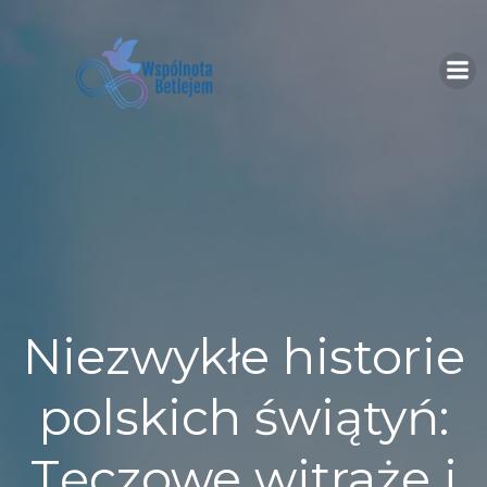
Skip
to
content
Niezwykłe historie
polskich świątyń:
Tęczowe witraże i