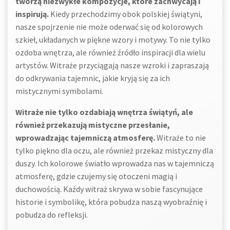
tworzą niezwykłe kompozycje, które zachwycają i
inspirują.
Kiedy przechodzimy obok polskiej świątyni,
nasze spojrzenie nie może oderwać się od kolorowych
szkieł, układanych w piękne wzory i motywy. To nie tylko
ozdoba wnętrza, ale również źródło inspiracji dla wielu
artystów. Witraże przyciągają nasze wzroki i zapraszają
do odkrywania tajemnic, jakie kryją się za ich
mistycznymi symbolami.
Witraże nie tylko ozdabiają wnętrza świątyń, ale
również przekazują mistyczne przesłanie,
wprowadzając tajemniczą atmosferę.
Witraże to nie
tylko piękno dla oczu, ale również przekaz mistyczny dla
duszy. Ich kolorowe światło wprowadza nas w tajemniczą
atmosferę, gdzie czujemy się otoczeni magią i
duchowością. Każdy witraż skrywa w sobie fascynujące
historie i symbolikę, która pobudza naszą wyobraźnię i
pobudza do refleksji.