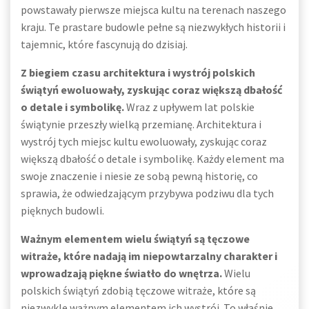
powstawały pierwsze miejsca kultu na terenach naszego
kraju. Te prastare budowle pełne są niezwykłych historii i
tajemnic, które fascynują do dzisiaj.
Z biegiem czasu architektura i wystrój polskich
świątyń ewoluowały, zyskując coraz większą dbałość
o detale i symbolikę.
Wraz z upływem lat polskie
świątynie przeszły wielką przemianę. Architektura i
wystrój tych miejsc kultu ewoluowały, zyskując coraz
większą dbałość o detale i symbolikę. Każdy element ma
swoje znaczenie i niesie ze sobą pewną historię, co
sprawia, że odwiedzającym przybywa podziwu dla tych
pięknych budowli.
Ważnym elementem wielu świątyń są tęczowe
witraże, które nadają im niepowtarzalny charakter i
wprowadzają piękne światło do wnętrza.
Wielu
polskich świątyń zdobią tęczowe witraże, które są
niezwykle ważnym elementem ich wystrój. To właśnie